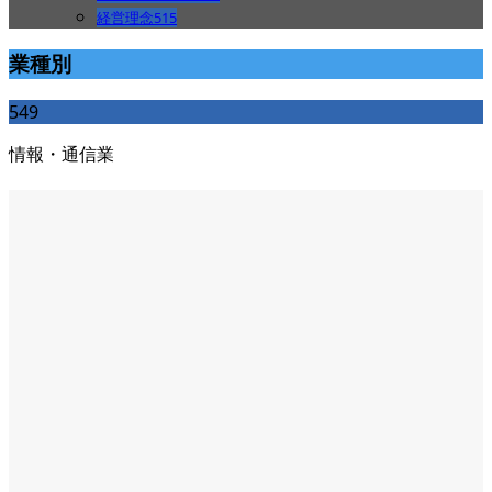
経営理念
515
業種別
549
情報・通信業
詳細
Visit
詳細
Visit