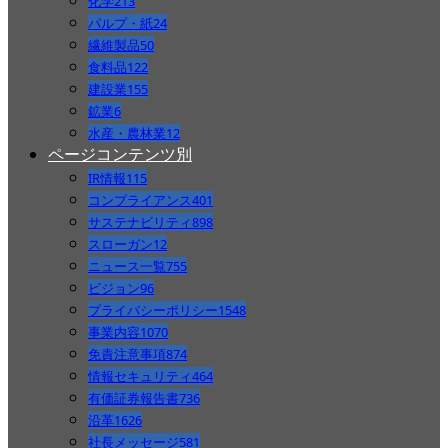
化学
213
パルプ・紙
24
繊維製品
50
食料品
122
建設業
155
鉱業
6
水産・農林業
12
ページコンテンツ別
IR情報
115
コンプライアンス
401
サステナビリティ
898
スローガン
12
ニュース一覧
755
ビジョン
96
プライバシーポリシー
1548
事業内容
1070
免責注意事項
874
情報セキュリティ
464
有価証券報告書
736
沿革
1626
社長メッセージ
581