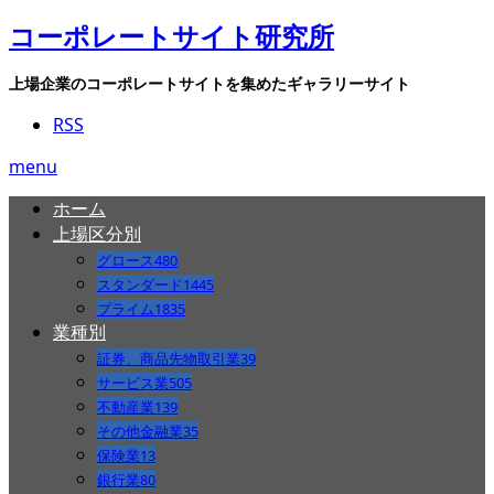
コーポレートサイト研究所
上場企業のコーポレートサイトを集めたギャラリーサイト
RSS
menu
ホーム
上場区分別
グロース
480
スタンダード
1445
プライム
1835
業種別
証券、商品先物取引業
39
サービス業
505
不動産業
139
その他金融業
35
保険業
13
銀行業
80