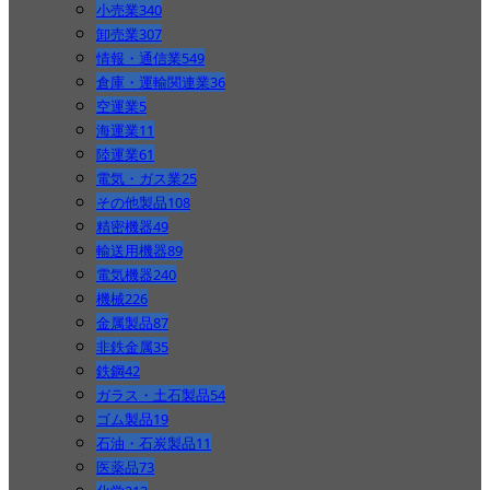
小売業
340
卸売業
307
情報・通信業
549
倉庫・運輸関連業
36
空運業
5
海運業
11
陸運業
61
電気・ガス業
25
その他製品
108
精密機器
49
輸送用機器
89
電気機器
240
機械
226
金属製品
87
非鉄金属
35
鉄鋼
42
ガラス・土石製品
54
ゴム製品
19
石油・石炭製品
11
医薬品
73