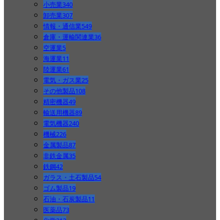
小売業
340
卸売業
307
情報・通信業
549
倉庫・運輸関連業
36
空運業
5
海運業
11
陸運業
61
電気・ガス業
25
その他製品
108
精密機器
49
輸送用機器
89
電気機器
240
機械
226
金属製品
87
非鉄金属
35
鉄鋼
42
ガラス・土石製品
54
ゴム製品
19
石油・石炭製品
11
医薬品
73