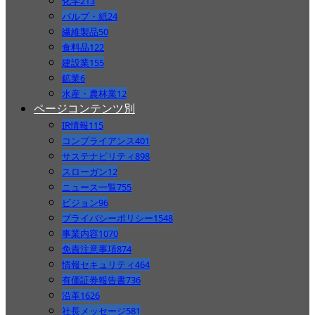
化学
213
パルプ・紙
24
繊維製品
50
食料品
122
建設業
155
鉱業
6
水産・農林業
12
ページコンテンツ別
IR情報
115
コンプライアンス
401
サステナビリティ
898
スローガン
12
ニュース一覧
755
ビジョン
96
プライバシーポリシー
1548
事業内容
1070
免責注意事項
874
情報セキュリティ
464
有価証券報告書
736
沿革
1626
社長メッセージ
581