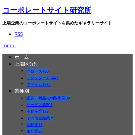
コーポレートサイト研究所
上場企業のコーポレートサイトを集めたギャラリーサイト
RSS
menu
ホーム
上場区分別
グロース
480
スタンダード
1445
プライム
1835
業種別
証券、商品先物取引業
39
サービス業
505
不動産業
139
その他金融業
35
保険業
13
銀行業
80