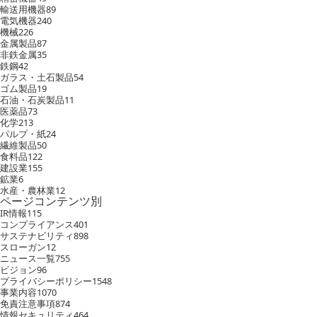
輸送用機器
89
電気機器
240
機械
226
金属製品
87
非鉄金属
35
鉄鋼
42
ガラス・土石製品
54
ゴム製品
19
石油・石炭製品
11
医薬品
73
化学
213
パルプ・紙
24
繊維製品
50
食料品
122
建設業
155
鉱業
6
水産・農林業
12
ページコンテンツ別
IR情報
115
コンプライアンス
401
サステナビリティ
898
スローガン
12
ニュース一覧
755
ビジョン
96
プライバシーポリシー
1548
事業内容
1070
免責注意事項
874
情報セキュリティ
464