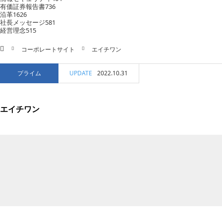
有価証券報告書
736
沿革
1626
社長メッセージ
581
経営理念
515
ホーム
コーポレートサイト
エイチワン
プライム
UPDATE
2022.10.31
エイチワン