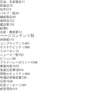
石油・石炭製品
11
医薬品
73
化学
213
パルプ・紙
24
繊維製品
50
食料品
122
建設業
155
鉱業
6
水産・農林業
12
ページコンテンツ別
IR情報
115
コンプライアンス
401
サステナビリティ
898
スローガン
12
ニュース一覧
755
ビジョン
96
プライバシーポリシー
1548
事業内容
1070
免責注意事項
874
情報セキュリティ
464
有価証券報告書
736
沿革
1626
社長メッセージ
581
経営理念
515