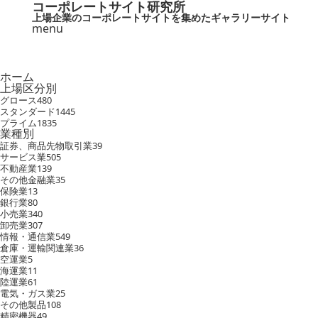
コーポレートサイト研究所
上場企業のコーポレートサイトを集めたギャラリーサイト
menu
ホーム
上場区分別
グロース
480
スタンダード
1445
プライム
1835
業種別
証券、商品先物取引業
39
サービス業
505
不動産業
139
その他金融業
35
保険業
13
銀行業
80
小売業
340
卸売業
307
情報・通信業
549
倉庫・運輸関連業
36
空運業
5
海運業
11
陸運業
61
電気・ガス業
25
その他製品
108
精密機器
49