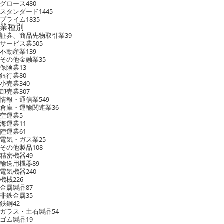
グロース
480
スタンダード
1445
プライム
1835
業種別
証券、商品先物取引業
39
サービス業
505
不動産業
139
その他金融業
35
保険業
13
銀行業
80
小売業
340
卸売業
307
情報・通信業
549
倉庫・運輸関連業
36
空運業
5
海運業
11
陸運業
61
電気・ガス業
25
その他製品
108
精密機器
49
輸送用機器
89
電気機器
240
機械
226
金属製品
87
非鉄金属
35
鉄鋼
42
ガラス・土石製品
54
ゴム製品
19