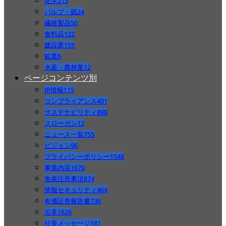
化学
213
パルプ・紙
24
繊維製品
50
食料品
122
建設業
155
鉱業
6
水産・農林業
12
ページコンテンツ別
IR情報
115
コンプライアンス
401
サステナビリティ
898
スローガン
12
ニュース一覧
755
ビジョン
96
プライバシーポリシー
1548
事業内容
1070
免責注意事項
874
情報セキュリティ
464
有価証券報告書
736
沿革
1626
社長メッセージ
581