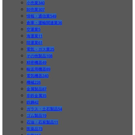
小売業
340
卸売業
307
情報・通信業
549
倉庫・運輸関連業
36
空運業
5
海運業
11
陸運業
61
電気・ガス業
25
その他製品
108
精密機器
49
輸送用機器
89
電気機器
240
機械
226
金属製品
87
非鉄金属
35
鉄鋼
42
ガラス・土石製品
54
ゴム製品
19
石油・石炭製品
11
医薬品
73