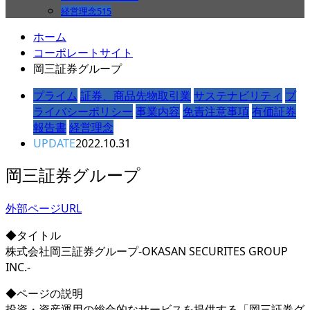
経営理念
515
ホーム
コーポレートサイト
岡三証券グループ
プライム
証券、商品先物取引業
サステナビリティ
プ
ライバシーポリシー
事業内容
免責注意事項
有価証券
報告書
経営理念
UPDATE
2022.10.31
岡三証券グループ
外部ページURL
◆タイトル
株式会社岡三証券グループ-OKASAN SECURITES GROUP
INC.-
◆ページの説明
投資・資産運用の総合的なサービスを提供する「岡三証券グ