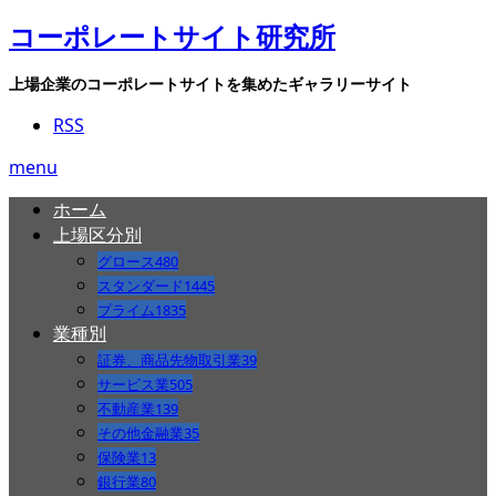
コーポレートサイト研究所
上場企業のコーポレートサイトを集めたギャラリーサイト
RSS
menu
ホーム
上場区分別
グロース
480
スタンダード
1445
プライム
1835
業種別
証券、商品先物取引業
39
サービス業
505
不動産業
139
その他金融業
35
保険業
13
銀行業
80