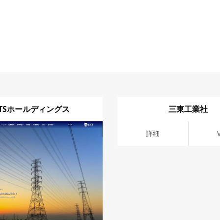
ETSホールディングス
三東工業社
詳細
Visit
詳細
V
it