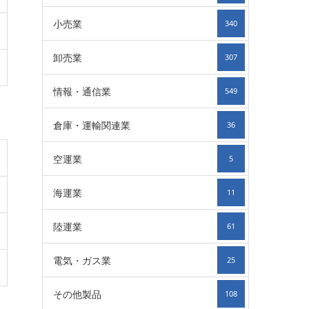
小売業
340
卸売業
307
情報・通信業
549
倉庫・運輸関連業
36
空運業
5
海運業
11
陸運業
61
電気・ガス業
25
その他製品
108