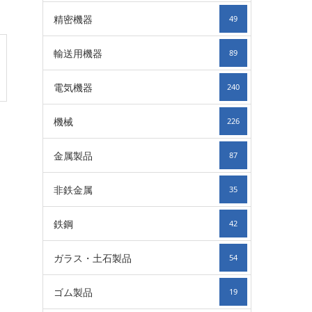
精密機器
49
輸送用機器
89
電気機器
240
機械
226
金属製品
87
非鉄金属
35
鉄鋼
42
ガラス・土石製品
54
ゴム製品
19