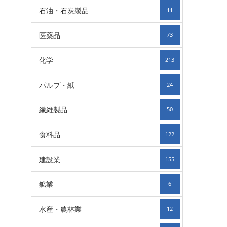
石油・石炭製品
11
医薬品
73
化学
213
パルプ・紙
24
繊維製品
50
食料品
122
建設業
155
鉱業
6
水産・農林業
12