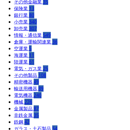
その他金融業
35
保険業
13
銀行業
80
小売業
340
卸売業
307
情報・通信業
549
倉庫・運輸関連業
36
空運業
5
海運業
11
陸運業
61
電気・ガス業
25
その他製品
108
精密機器
49
輸送用機器
89
電気機器
240
機械
226
金属製品
87
非鉄金属
35
鉄鋼
42
ガラス・土石製品
54