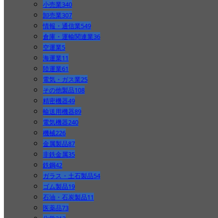
小売業
340
卸売業
307
情報・通信業
549
倉庫・運輸関連業
36
空運業
5
海運業
11
陸運業
61
電気・ガス業
25
その他製品
108
精密機器
49
輸送用機器
89
電気機器
240
機械
226
金属製品
87
非鉄金属
35
鉄鋼
42
ガラス・土石製品
54
ゴム製品
19
石油・石炭製品
11
医薬品
73