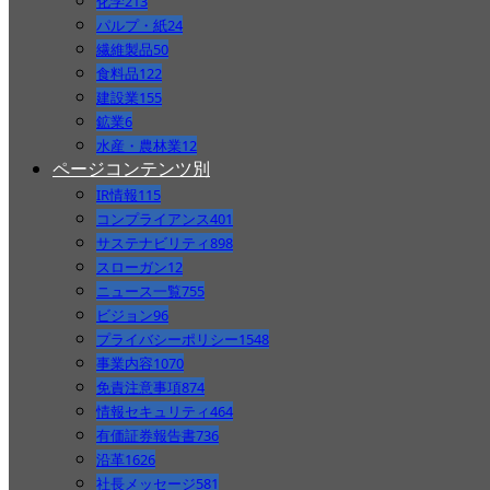
化学
213
パルプ・紙
24
繊維製品
50
食料品
122
建設業
155
鉱業
6
水産・農林業
12
ページコンテンツ別
IR情報
115
コンプライアンス
401
サステナビリティ
898
スローガン
12
ニュース一覧
755
ビジョン
96
プライバシーポリシー
1548
事業内容
1070
免責注意事項
874
情報セキュリティ
464
有価証券報告書
736
沿革
1626
社長メッセージ
581