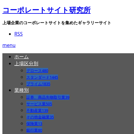
コーポレートサイト研究所
上場企業のコーポレートサイトを集めたギャラリーサイト
RSS
menu
ホーム
上場区分別
グロース
480
スタンダード
1445
プライム
1835
業種別
証券、商品先物取引業
39
サービス業
505
不動産業
139
その他金融業
35
保険業
13
銀行業
80