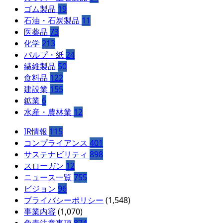
ゴム製品
19
石油・石炭製品
11
医薬品
73
化学
213
パルプ・紙
24
繊維製品
50
食料品
122
建設業
155
鉱業
6
水産・農林業
12
IR情報
115
コンプライアンス
401
サステナビリティ
898
スローガン
12
ニュース一覧
755
ビジョン
96
プライバシーポリシー
(1,548)
事業内容
(1,070)