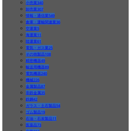
小売業
340
卸売業
307
情報・通信業
549
倉庫・運輸関連業
36
空運業
5
海運業
11
陸運業
61
電気・ガス業
25
その他製品
108
精密機器
49
輸送用機器
89
電気機器
240
機械
226
金属製品
87
非鉄金属
35
鉄鋼
42
ガラス・土石製品
54
ゴム製品
19
石油・石炭製品
11
医薬品
73