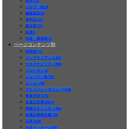
化学
213
パルプ・紙
24
繊維製品
50
食料品
122
建設業
155
鉱業
6
水産・農林業
12
ページコンテンツ別
IR情報
115
コンプライアンス
401
サステナビリティ
898
スローガン
12
ニュース一覧
755
ビジョン
96
プライバシーポリシー
1548
事業内容
1070
免責注意事項
874
情報セキュリティ
464
有価証券報告書
736
沿革
1626
社長メッセージ
581