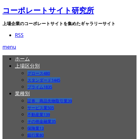
コーポレートサイト研究所
上場企業のコーポレートサイトを集めたギャラリーサイト
RSS
menu
ホーム
上場区分別
グロース
480
スタンダード
1445
プライム
1835
業種別
証券、商品先物取引業
39
サービス業
505
不動産業
139
その他金融業
35
保険業
13
銀行業
80